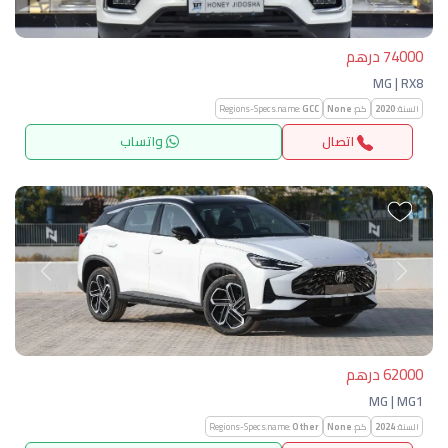
74000 درهم
MG | RX8
السنة:
2020
كم:
None
GCC
Regions-Specs.name:
اتصال
واتساب
التالي
السابق
62000 درهم
MG | MG1
السنة:
2024
كم:
None
Other
Regions-Specs.name: