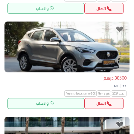
اتصال
واتساب
التالي
السابق
38500 درهم
MG | zs
السنة:
2024
كم:
None
GCC
Regions-Specs.name:
اتصال
واتساب