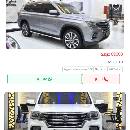
التالي
السابق
82000 درهم
MG | RX8
السنة:
2022
كم:
None
GCC
Regions-Specs.name:
اتصال
واتساب
التالي
السابق