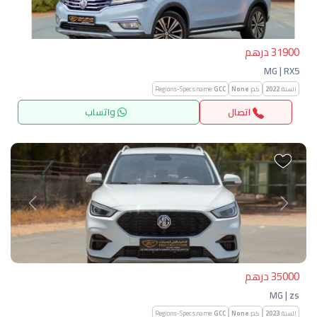
31900 درهم
MG | RX5
السنة:
2022
كم:
None
GCC
Regions-Specs.name:
اتصال
واتساب
التالي
السابق
35000 درهم
MG | zs
السنة:
2023
كم:
None
GCC
Regions-Specs.name: