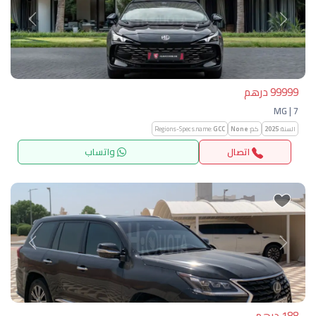
التالي
السابق
99999 درهم
MG | 7
السنة:
2025
كم:
None
GCC
Regions-Specs.name:
اتصال
واتساب
التالي
السابق
188 درهم