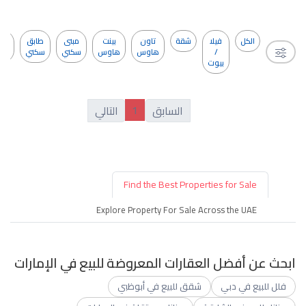
الكل
فيلا
شقة
تاون
بينت
مبنى
طابق
مج
/
هاوس
هاوس
سكني
سكني
في
بيوت
1
السابق
التالي
Find the Best Properties for Sale
Explore Property For Sale Across the UAE
ابحث عن أفضل العقارات المعروضة للبيع في الإمارات
فلل للبيع في دبي
شقق للبيع في أبوظبي