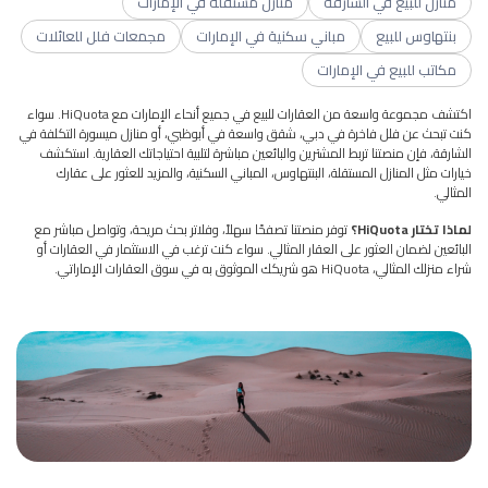
منازل للبيع في الشارقة
منازل مستقلة في الإمارات
بنتهاوس للبيع
مباني سكنية في الإمارات
مجمعات فلل للعائلات
مكاتب للبيع في الإمارات
اكتشف مجموعة واسعة من العقارات للبيع في جميع أنحاء الإمارات مع HiQuota. سواء
كنت تبحث عن فلل فاخرة في دبي، شقق واسعة في أبوظبي، أو منازل ميسورة التكلفة في
الشارقة، فإن منصتنا تربط المشترين والبائعين مباشرة لتلبية احتياجاتك العقارية. استكشف
خيارات مثل المنازل المستقلة، البنتهاوس، المباني السكنية، والمزيد للعثور على عقارك
المثالي.
لماذا تختار HiQuota؟
توفر منصتنا تصفحًا سهلاً، وفلاتر بحث مريحة، وتواصل مباشر مع
البائعين لضمان العثور على العقار المثالي. سواء كنت ترغب في الاستثمار في العقارات أو
شراء منزلك المثالي، HiQuota هو شريكك الموثوق به في سوق العقارات الإماراتي.