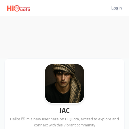
Login
JAC
Hello! 👋 Im a new user here on HiQuota, excited to explore and
connect with this vibrant community