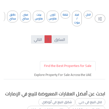
الكل
فيلا
شقة
تاون
بينت
مبنى
طابق
مج
/
هاوس
هاوس
سكني
سكني
في
بيوت
1
السابق
التالي
Find the Best Properties for Sale
Explore Property For Sale Across the UAE
ابحث عن أفضل العقارات المعروضة للبيع في الإمارات
فلل للبيع في دبي
شقق للبيع في أبوظبي