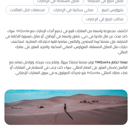
منازل للبيع في الشارقة
منازل مستقلة في الإمارات
بنتهاوس للبيع
مباني سكنية في الإمارات
مجمعات فلل للعائلات
مكاتب للبيع في الإمارات
اكتشف مجموعة واسعة من العقارات للبيع في جميع أنحاء الإمارات مع HiQuota. سواء
كنت تبحث عن فلل فاخرة في دبي، شقق واسعة في أبوظبي، أو منازل ميسورة التكلفة في
الشارقة، فإن منصتنا تربط المشترين والبائعين مباشرة لتلبية احتياجاتك العقارية. استكشف
خيارات مثل المنازل المستقلة، البنتهاوس، المباني السكنية، والمزيد للعثور على عقارك
المثالي.
لماذا تختار HiQuota؟
توفر منصتنا تصفحًا سهلاً، وفلاتر بحث مريحة، وتواصل مباشر مع
البائعين لضمان العثور على العقار المثالي. سواء كنت ترغب في الاستثمار في العقارات أو
شراء منزلك المثالي، HiQuota هو شريكك الموثوق به في سوق العقارات الإماراتي.