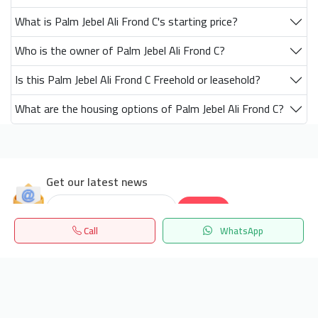
What is Palm Jebel Ali Frond C's starting price?
Who is the owner of Palm Jebel Ali Frond C?
Is this Palm Jebel Ali Frond C Freehold or leasehold?
What are the housing options of Palm Jebel Ali Frond C?
Get our latest news
Send
Call
WhatsApp
24/7 Support
Home
Search
المفضلة
Menu