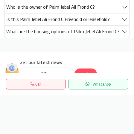
Who is the owner of Palm Jebel Ali Frond C?
Is this Palm Jebel Ali Frond C Freehold or leasehold?
What are the housing options of Palm Jebel Ali Frond C?
Get our latest news
Send
Call
WhatsApp
24/7 Support
Home
Search
المفضلة
Menu
info.hiquota.com
© 2025 ArabDev. All rights reserved