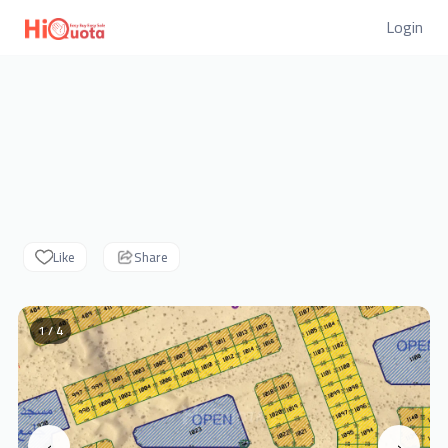
Login
Like
Share
1 / 4
‹
›